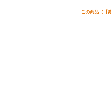
この商品（【赤