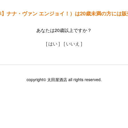
】ナナ・ヴァン エンジョイ！）は20歳未満の方には
あなたは20歳以上ですか？
[ はい ]
[ いいえ ]
copyright© 太田屋酒店 all rights reserved.