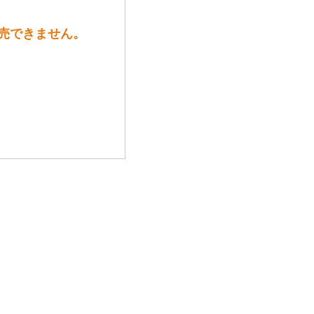
販売できません。