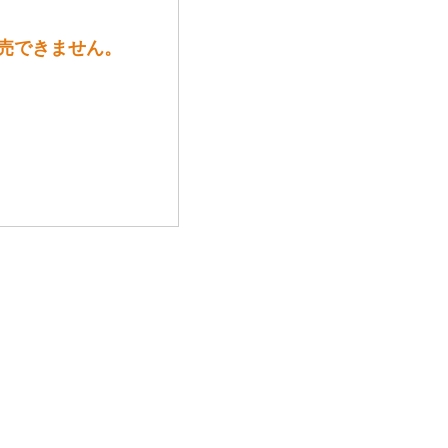
販売できません。