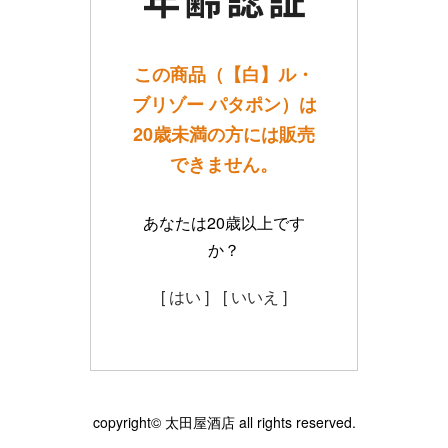
この商品（【白】ル・
ブリゾー パタポン）は
20歳未満の方には販売
できません。
あなたは20歳以上です
か？
[ はい ]
[ いいえ ]
copyright© 太田屋酒店 all rights reserved.