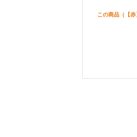
この商品（【赤