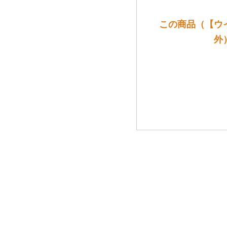
この商品（【ウイス
外