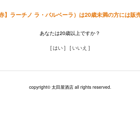
赤】ラーチノ ラ・バルベーラ）は20歳未満の方には販
あなたは20歳以上ですか？
[ はい ]
[ いいえ ]
copyright© 太田屋酒店 all rights reserved.