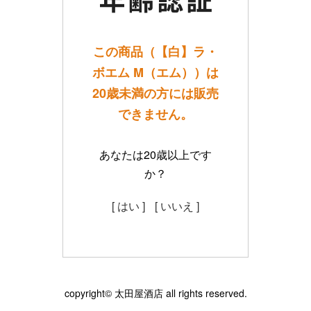
この商品（【白】ラ・
ボエム M（エム））は
20歳未満の方には販売
できません。
あなたは20歳以上です
か？
[ はい ]
[ いいえ ]
copyright© 太田屋酒店 all rights reserved.