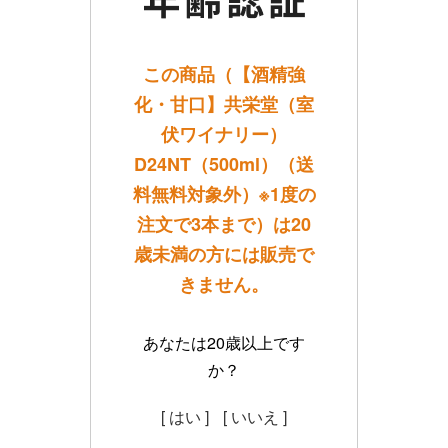
この商品（【酒精強
化・甘口】共栄堂（室
伏ワイナリー）
D24NT（500ml）（送
料無料対象外）※1度の
注文で3本まで）は20
歳未満の方には販売で
きません。
あなたは20歳以上です
か？
[ はい ]
[ いいえ ]