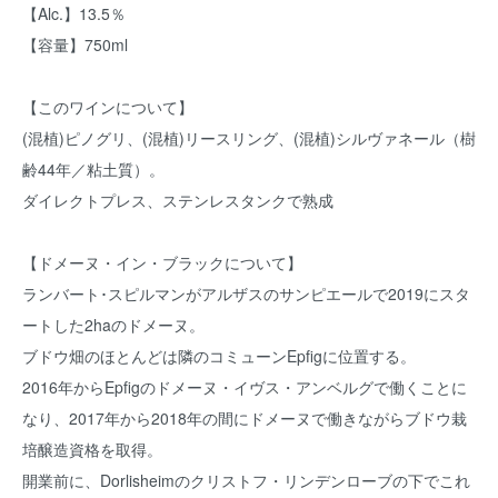
【Alc.】13.5％
【容量】750ml
【このワインについて】
(混植)ピノグリ、(混植)リースリング、(混植)シルヴァネール（樹
齢44年／粘土質）。
ダイレクトプレス、ステンレスタンクで熟成
【ドメーヌ・イン・ブラックについて】
ランバート･スピルマンがアルザスのサンピエールで2019にスタ
ートした2haのドメーヌ。
ブドウ畑のほとんどは隣のコミューンEpfigに位置する。
2016年からEpfigのドメーヌ・イヴス・アンベルグで働くことに
なり、2017年から2018年の間にドメーヌで働きながらブドウ栽
培醸造資格を取得。
開業前に、Dorlisheimのクリストフ・リンデンローブの下でこれ