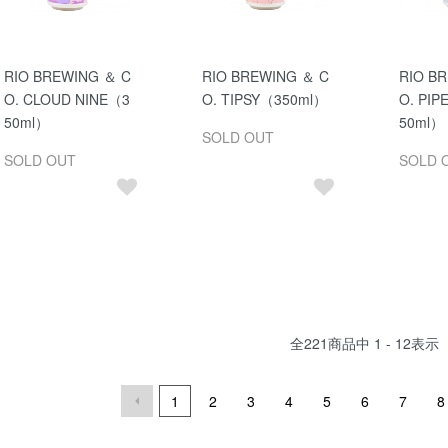
RIO BREWING ＆ C
RIO BREWING ＆ C
RIO B
O. CLOUD NINE（3
O. TIPSY（350ml）
O. PI
50ml）
50ml）
SOLD OUT
SOLD OUT
SOLD 
全
221
商品中
1 - 12
表示
1
2
3
4
5
6
7
8