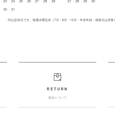
23
24
25
26
27
28
29
27
28
29
30
30
31
■
印は定休日です。毎週水曜定休（7月・8月・12月・年末年始・祝祭日は営業
RETURN
返品について