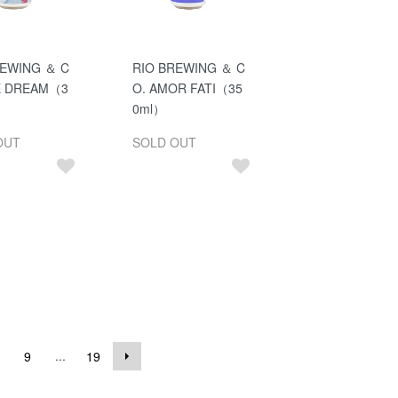
REWING ＆ C
RIO BREWING ＆ C
PE DREAM（3
O. AMOR FATI（35
0ml）
OUT
SOLD OUT
...
9
19