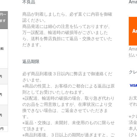
不良品
Ama
商品が到着しましたら、必ず直ぐに内容を御確
認ください。
商品発送には細心の注意を払っておりますが、
万一誤配送、輸送時の破損等がございました
ら、送料を弊店負担にて返品・交換させていた
だきます。
Am
払
返品期限
ク
必ず商品到着後３日以内に弊店まで御連絡くだ
さいませ。
※商品の性質上、お客様のご都合による返品は原
則としてお受けいたしかねます。
お
※誤配送、輸送時の破損の場合、取り急ぎ代わり
ぞ
のお品をご用意致しますが、在庫状況により交
換できない場合は、ご返金させていただきま
※
す。
済
※返品・交換は、未開封、未使用のものに限らせ
本
て頂きます。
(
※商品到着後、３日以上の期間が過ぎますと、ご