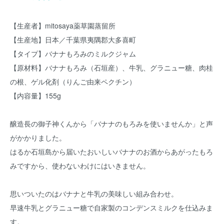
【生産者】mitosaya薬草園蒸留所
【生産地】日本／千葉県夷隅郡大多喜町
【タイプ】バナナもろみのミルクジャム
【原材料】バナナもろみ（石垣産）、牛乳、グラニュー糖、肉桂
の根、ゲル化剤（りんご由来ペクチン）
【内容量】155g
醸造長の御子神くんから「バナナのもろみを使いませんか」と声
がかかりました。
はるか石垣島から届いたおいしいバナナのお酒からあがったもろ
みですから、使わないわけにはいきません。
思いついたのはバナナと牛乳の美味しい組み合わせ。
早速牛乳とグラニュー糖で自家製のコンデンスミルクを仕込みま
す。