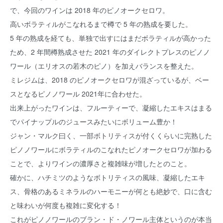
で、今回のワインは 2018 年のピノオークセロワ。
高いボラティルがこなれるまで樽で 5 年の熟成を要した。
5 年の熟成を経ても、単独で出すにはまだボラティルが高かった
ため、2 年間樽熟成させた 2021 年のダイレクトプレスのピノノ
ワール（エリオスの若木のピノ）を加えバランスを整えた。
ミレジムは、2018 のピノオークセロワが混ざっているが、ベー
スとなるピノノワール 2021年に合わせた。
出来上がったワインは、フルーティーで、凝縮したエキスはまる
でパイナップルのジュースみたいにボリューム豊か！
ジャン・マルク曰く、一部ボトリティスが付くくらいに完熟した
ピノノワールにボラティルのこなれたピノオークセロワが加わる
ことで、よりワインの濃厚さと複雑味が増したとのこと。
確かに、ハチミツのようなボトリティスの風味、凝縮したエキ
ス、骨格のあるミネラルのハーモニーが何とも絶妙で、口に含む
と味わいが何度も複雑に変化する！
これがピノノワールのブラン・ド・ノワール主体というのが本当