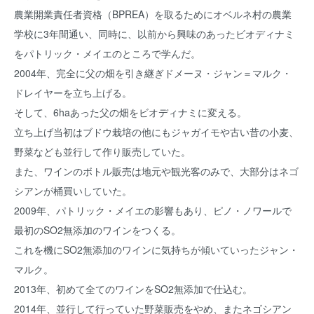
農業開業責任者資格（BPREA）を取るためにオベルネ村の農業
学校に3年間通い、同時に、以前から興味のあったビオディナミ
をパトリック・メイエのところで学んだ。
2004年、完全に父の畑を引き継ぎドメーヌ・ジャン＝マルク・
ドレイヤーを立ち上げる。
そして、6haあった父の畑をビオディナミに変える。
立ち上げ当初はブドウ栽培の他にもジャガイモや古い昔の小麦、
野菜なども並行して作り販売していた。
また、ワインのボトル販売は地元や観光客のみで、大部分はネゴ
シアンが桶買いしていた。
2009年、パトリック・メイエの影響もあり、ピノ・ノワールで
最初のSO2無添加のワインをつくる。
これを機にSO2無添加のワインに気持ちが傾いていったジャン・
マルク。
2013年、初めて全てのワインをSO2無添加で仕込む。
2014年、並行して行っていた野菜販売をやめ、またネゴシアン