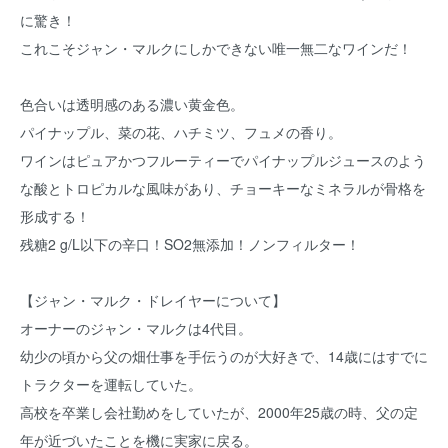
に驚き！
これこそジャン・マルクにしかできない唯一無二なワインだ！
色合いは透明感のある濃い黄金色。
パイナップル、菜の花、ハチミツ、フュメの香り。
ワインはピュアかつフルーティーでパイナップルジュースのよう
な酸とトロピカルな風味があり、チョーキーなミネラルが骨格を
形成する！
残糖2 g/L以下の辛口！SO2無添加！ノンフィルター！
【ジャン・マルク・ドレイヤーについて】
オーナーのジャン・マルクは4代目。
幼少の頃から父の畑仕事を手伝うのが大好きで、14歳にはすでに
トラクターを運転していた。
高校を卒業し会社勤めをしていたが、2000年25歳の時、父の定
年が近づいたことを機に実家に戻る。