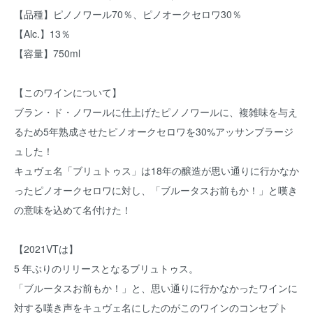
【品種】ピノノワール70％、ピノオークセロワ30％
【Alc.】13％
【容量】750ml
【このワインについて】
ブラン・ド・ノワールに仕上げたピノノワールに、複雑味を与え
るため5年熟成させたピノオークセロワを30%アッサンブラージ
ュした！
キュヴェ名「ブリュトゥス」は18年の醸造が思い通りに行かなか
ったピノオークセロワに対し、「ブルータスお前もか！」と嘆き
の意味を込めて名付けた！
【2021VTは】
5 年ぶりのリリースとなるブリュトゥス。
「ブルータスお前もか！」と、思い通りに行かなかったワインに
対する嘆き声をキュヴェ名にしたのがこのワインのコンセプト