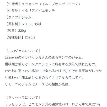
【生産者】ラッセッラ（イル・ブオンヴィチーノ）
【生産地】イタリア／ピエモンテ
【タイプ】ジャム
【原材料】レモン、砂糖
【容量】320g
【賞味期限】2026/2
【このジャムについて】
Lasserraのイザベッラ母さんの造るマンマのジャム。
柑橘類は彼らがチンクエテッレに所有する別荘で獲れたもの。
たわわに実った柑橘は生で食べるだけでなくその果実味がしっか
り備わった加工品となるのもイタリアならではです。
リモーニのジャムはチーズとの相性が抜群。
【ラッセッラについて】
ラッセッラは、ピエモンテ州の銘醸地バローロから車で東に1時