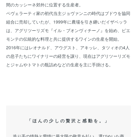
間のカッシーネ郊外に位置する生産者。
ペヴェラーティ家の初代当主ジョヴァンニの時代はブドウを協同
組合に売却していたが、1999年に農場を引き継いだイザベッラ
は、アグリツーリズモ『イル・ブオンヴィチーノ』を始め、ピエ
モンテの伝統的な料理と共に提供するワインの生産を開始。
2016年にはレオナルド、アウグスト、アキッレ、タツィオの4人
の息子たちにワイナリーの経営を譲り、現在はアグリツーリズモ
とジャムやトマトの瓶詰めなどの生産を主に手掛ける。
「ほんの少しの贅沢と感動を。」
造り手の情熱と愛情に最大限の敬意を払い、選びぬいた商