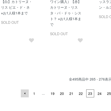
【白】カトリーヌ・
ワイン購入）【赤】
ッスラ
リス ピエ・ド・ネ
カトリーヌ・リス
ン・ル
※お1人様1本まで
タ・パ・ドゥ・シス
SOLD 
ト？ ※お1人様1本ま
SOLD OUT
で
SOLD OUT
全
495
商品中
265 - 276
表
...
1
19
20
21
22
23
24
25