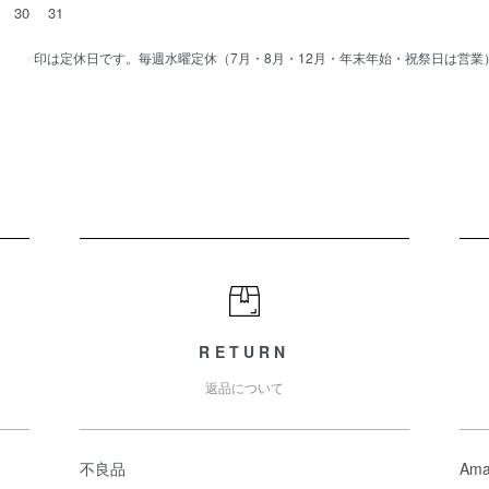
30
31
■
印は定休日です。毎週水曜定休（7月・8月・12月・年末年始・祝祭日は営業
RETURN
返品について
不良品
Ama