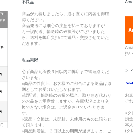
不良品
Ama
商品が到着しましたら、必ず直ぐに内容を御確
認ください。
商品発送には細心の注意を払っておりますが、
万一誤配送、輸送時の破損等がございました
ら、送料を弊店負担にて返品・交換させていた
だきます。
Am
払
返品期限
ク
必ず商品到着後３日以内に弊店まで御連絡くだ
さいませ。
※商品の性質上、お客様のご都合による返品は原
則としてお受けいたしかねます。
お
※誤配送、輸送時の破損の場合、取り急ぎ代わり
ぞ
のお品をご用意致しますが、在庫状況により交
換できない場合は、ご返金させていただきま
※
す。
済
※返品・交換は、未開封、未使用のものに限らせ
本
て頂きます。
(
※商品到着後、３日以上の期間が過ぎますと、ご