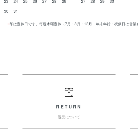
23
24
25
26
27
28
29
27
28
29
30
30
31
■
印は定休日です。毎週水曜定休（7月・8月・12月・年末年始・祝祭日は営業
RETURN
返品について