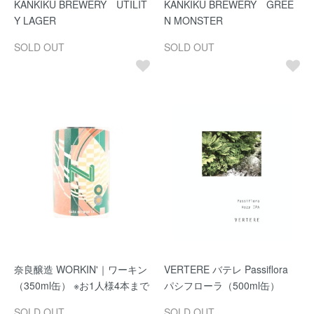
KANKIKU BREWERY UTILIT
KANKIKU BREWERY GREE
Y LAGER
N MONSTER
SOLD OUT
SOLD OUT
奈良醸造 WORKIN'｜ワーキン
VERTERE バテレ Passiflora
（350ml缶） ※お1人様4本まで
パシフローラ（500ml缶）
SOLD OUT
SOLD OUT