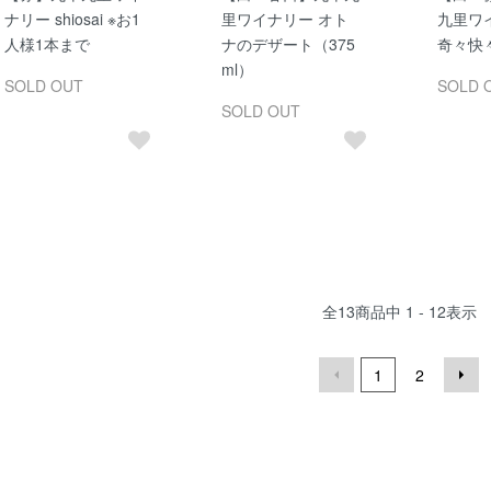
ナリー shiosai ※お1
里ワイナリー オト
九里ワ
人様1本まで
ナのデザート（375
奇々快
ml）
SOLD OUT
SOLD 
SOLD OUT
全
13
商品中
1 - 12
表示
1
2