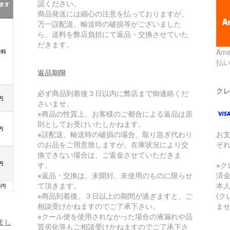
認ください。
商品発送には細心の注意を払っておりますが、
万一誤配送、輸送時の破損等がございました
ら、送料を弊店負担にて返品・交換させていた
だきます。
Am
払
返品期限
ク
必ず商品到着後３日以内に弊店まで御連絡くだ
さいませ。
※商品の性質上、お客様のご都合による返品は原
則としてお受けいたしかねます。
お
※誤配送、輸送時の破損の場合、取り急ぎ代わり
ぞ
のお品をご用意致しますが、在庫状況により交
換できない場合は、ご返金させていただきま
※
す。
済
※返品・交換は、未開封、未使用のものに限らせ
本
て頂きます。
(
※商品到着後、３日以上の期間が過ぎますと、ご
ませ
相談受けかねますのでご了承下さい。
※クール便を使用されなかった場合の液漏れや品
まし
質劣化等もご相談受けかねますのでご了承下さ