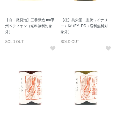
【白・微発泡】三養醸造 mii甲
【橙】共栄堂（室伏ワイナリ
州ペティヤン（送料無料対象
ー）K21FY_DD（送料無料対
外）
象外）
SOLD OUT
SOLD OUT