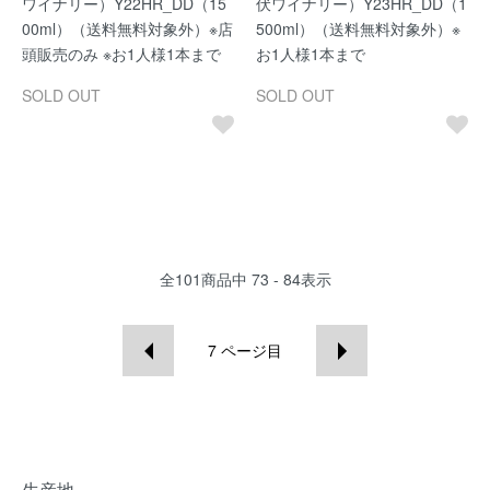
ワイナリー）Y22HR_DD（15
伏ワイナリー）Y23HR_DD（1
00ml）（送料無料対象外）※店
500ml）（送料無料対象外）※
頭販売のみ ※お1人様1本まで
お1人様1本まで
SOLD OUT
SOLD OUT
全
101
商品中
73 - 84
表示
7
ページ目
生産地