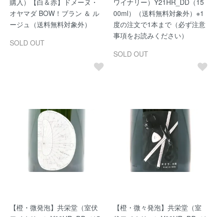
購入）【白＆赤】ドメーヌ・
ワイナリー）Y21HR_DD（15
オヤマダ BOW！ブラン ＆ ル
00ml）（送料無料対象外）※1
ージュ（送料無料対象外）
度の注文で1本まで（必ず注意
事項をお読みください）
SOLD OUT
SOLD OUT
【橙・微発泡】共栄堂（室伏
【橙・微々発泡】共栄堂（室